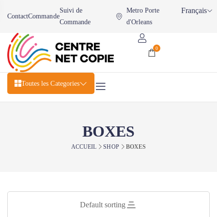
Français
Suivi de
Metro Porte
Contact
Commande
Commande
d'Orleans
0
Toutes les Categories
BOXES
ACCUEIL
SHOP
BOXES
Default sorting