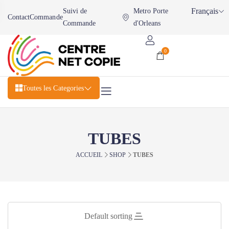
Français
Suivi de
Metro Porte
Contact
Commande
Commande
d'Orleans
0
Toutes les Categories
TUBES
ACCUEIL
SHOP
TUBES
Default sorting