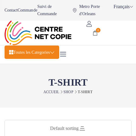
Français
Suivi de
Metro Porte
Contact
Commande
Commande
d'Orleans
0
Toutes les Categories
T-SHIRT
ACCUEIL
SHOP
T-SHIRT
Default sorting